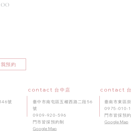
價
.00
格
點我預約
contact
contact
台中店
46號
臺中市南屯區五權西路二段56
臺南市東區崇
號
0975-010-
0909-920-596
門市皆採預
門市皆採預約制
Google Map
​Google Map