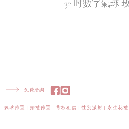
32 吋數字氣球
免費洽詢
​氣球佈置 | 婚禮佈置 | 背板租借 | 性別派對 | 永生花禮