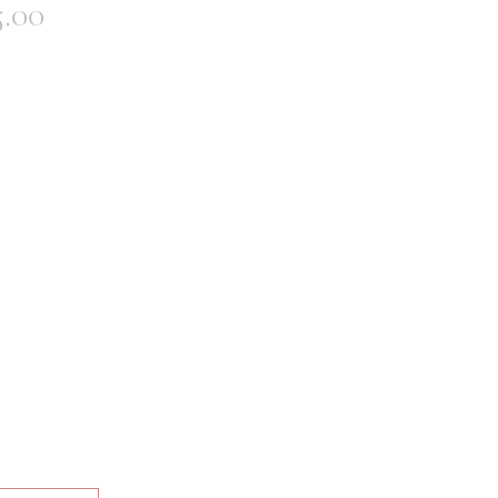
價
5.00
格