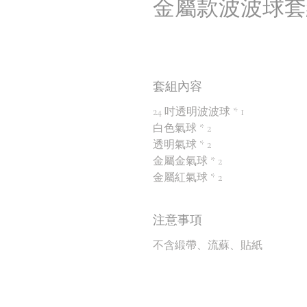
金屬款波波球套
套組內容
24 吋透明波波球 * 1
白色氣球 * 2
透明氣球 * 2
金屬金氣球 * 2
金屬紅氣球 * 2
注意事項
不含緞帶、流蘇、貼紙