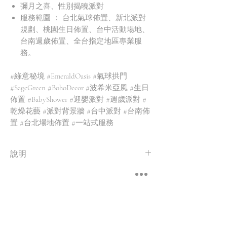
彌月之喜、性別揭曉派對
服務範圍 ： 台北氣球佈置、新北派對
規劃、桃園生日佈置、台中活動場地、
台南週歲佈置、全台指定地區專業服
務。
#綠意秘境 #EmeraldOasis #氣球拱門
#SageGreen #BohoDecor #波希米亞風 #生日
佈置 #BabyShower #迎嬰派對 #週歲派對 #
乾燥花藝 #派對背景牆 #台中派對 #台南佈
置 #台北場地佈置 #一站式服務
說明
方案內容皆可依需求調整✨
商品最終價格將依實際製作內容調整
免費洽詢