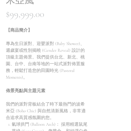
米亞風
價
$99,999.00
格
【商品簡介】
專為生日派對、迎嬰派對 (Baby Shower)、
週歲宴或性別揭曉 (Gender Reveal) 設計的
頂級主題佈景。我們提供台北、新北、桃
園、台中、台南等地的一站式派對佈置服
務，輕鬆打造您的田園時光 (Pastoral
Moments)。
佈景亮點與主題元素
我們的派對背板結合了時下最熱門的波希
米亞 (Boho Chic) 與自然清新風格，非常適
合追求高質感氛圍的您。
氣球拱門 (Balloon Arch)： 採用精選鼠尾