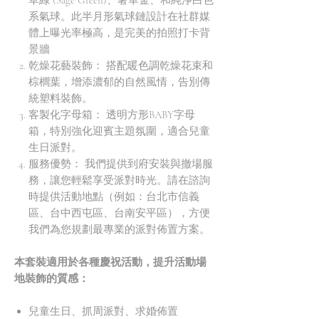
草綠 (Sage Green)、奢華金、和純淨白色
系氣球。此半月形氣球鏈設計在社群媒
體上曝光率極高，是完美的拍照打卡背
景牆
乾燥花藝裝飾： 搭配暖色調乾燥花束和
棕櫚葉，增添濃郁的自然風情，告別傳
統塑料裝飾。
客製化字母箱： 透明方形BABY字母
箱，特別強化迎賓主題氛圍，適合兒童
生日派對。
服務優勢： 我們提供到府安裝與撤場服
務，讓您輕鬆享受派對時光。請在諮詢
時提供活動地點（例如：台北市信義
區、台中西屯區、台南安平區），方便
我們為您規劃最專業的派對佈置方案。
本套裝適用於各種慶祝活動，提升活動場
地裝飾的質感：
兒童生日、抓周派對、求婚佈置