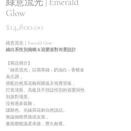
綠意流光 | Emerald
Glow
價
$14,800.00
格
綠意流光｜Emerald Glow
綠白系性別揭曉＆迎嬰派對布景設計
【商品簡介】
「綠意流光」以翡翠綠 × 奶油白 × 香檳金
為主調，
搭配自然系花藝與圓弧主視覺背板，
打造清新、高級且不預設性別的迎嬰與性
別派對場景。
沒有過多裝飾，
讓顏色、光線與花材自然說話。
無論揭曉男孩或女孩，
畫面都能溫柔承接，歷久耐看。