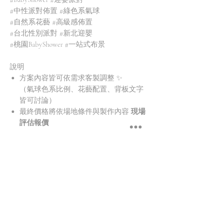
#中性派對佈置 #綠色系氣球
#自然系花藝 #高級感佈置
#台北性別派對 #新北迎嬰
#桃園BabyShower #一站式布景
說明
方案內容皆可依需求客製調整 ✨
（氣球色系比例、花藝配置、背板文字
皆可討論）
最終價格將依場地條件與製作內容
現場
評估報價
說明
方案內容皆可依需求調整✨
方案內容
NT$6600起 | 商品最終價格將依實際製作
內容調整
氣球柱 2 柱 ( 落地 )
BABY盒