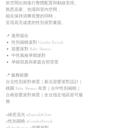
依空間比例進行整體配置與動線安排。
熟悉居家、包場與室內空間，
能在保持清爽視覺的同時，
呈現高完成度的性別派對畫面。
📌 適用場合
性別揭曉派對 Gender Reveal
迎嬰派對 Baby Shower
中性風格孕期派對
孕婦寫真與家庭合照背景
📍 服務範圍
台北性別派對佈置｜新北迎嬰派對設計｜
桃園 Baby Shower 布景｜台中性別揭曉｜
台南迎嬰派對佈置｜全台指定地區皆可服
務
#綠意流光 #EmeraldGlow
#性別揭曉 #GenderReveal
#BabyShower #迎嬰派對