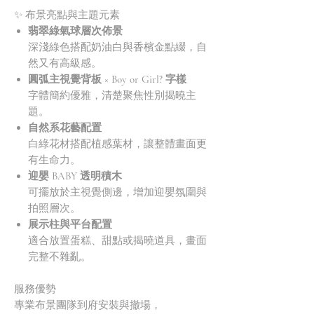
✨ 布景亮點與主題元素
翡翠綠氣球層次佈景
深淺綠色搭配奶油白與香檳金點綴，自
然又有高級感。
圓弧主視覺背板 × Boy or Girl? 字樣
字體簡約優雅，清楚聚焦性別揭曉主
題。
自然系花藝配置
白綠花材搭配植感葉材，讓整體畫面更
有生命力。
迎嬰 BABY 透明積木
可擺放於主視覺側邊，增加迎嬰氛圍與
拍照層次。
展示柱與平台配置
適合放置蛋糕、甜點或揭曉道具，畫面
完整不雜亂。
服務優勢
專業布景團隊到府安裝與撤場，