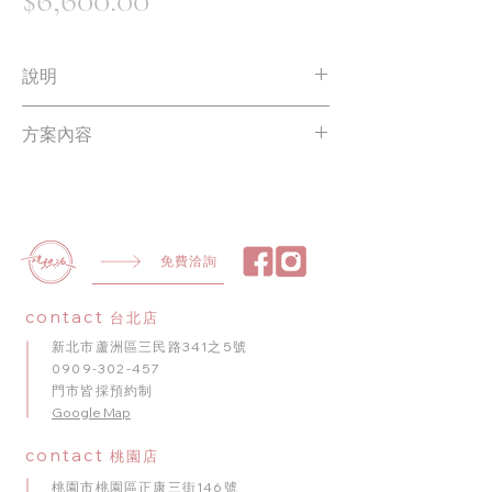
格
說明
方案內容皆可依需求調整✨
方案內容
NT$6600起 | 商品最終價格將依實際製作
內容調整
氣球串 2 串
生日鋁箔氣球
英文鋁箔氣球
BABY 盒 ( 含氣球 )
免費洽詢
contact
台北店
新北市蘆洲區三民路341之5號
0909-302-457
門市皆採預約制
​Google Map
contact
桃園店
桃園市桃園區正康三街146號