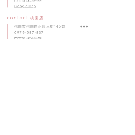
​Google Map
contact
桃園店
桃園市桃園區正康三街146號
0979-587-837
門市皆採預約制
Google Map
contact
台中店
臺中市南屯區五權西路二段56號
0909-920-596
門市皆採預約制
​Google Map
contact
台南店
臺南市東區崇明路341號
0975-010
-
102
門市皆採預約制
Google Map
理想派全台服務網絡： 我們的專業佈置團隊深耕桃園，並