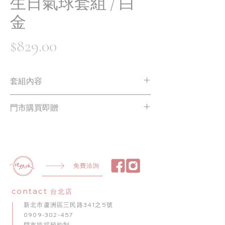
生日氣球套組 / 白
金
價
$829.00
格
套組內容
Happy Birthday 字母氣球 * 1
門市購買即贈
威士忌造型氣球 * 1
大酒杯造型氣球 * 1
雙向打氣筒 * 1
三角拉旗 * 1
10 吋五角星造型氣球 金色 * 2
10 吋五角星造型氣球 銀色 * 2
免費洽詢
5 吋五角星造型氣球 銀色 * 4
金色愛心造型氣球 * 4
contact
台北店
白色氣球 * 10
新北市蘆洲區三民路341之5號
金色氣球 * 10
0909-302-457
門市皆採預約制