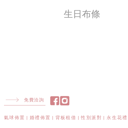
生日布條
免費洽詢
​氣球佈置 | 婚禮佈置 | 背板租借 | 性別派對 | 永生花禮