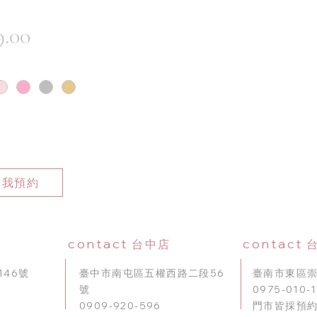
價
9.00
格
點我預約
contact
contact
台中店
46號
臺中市南屯區五權西路二段56
臺南市東區崇
號
0975-010-
0909-920-596
門市皆採預