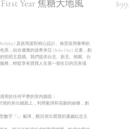
 First Year 焦糖大地風
$99
Birthday) 及抓周派對精心設計。佈景採用奢華的
結合優雅的波希米亞 (Boho Chic) 元素，創
的拍照主題牆。我們提供台北、新北、桃園、台
服務，輕鬆享有寶寶人生第一個生日的完美場
適用於任何平整的室內牆面：
附於簡約米白牆面上，利用氣球和花藝的線條，創
大型數字「1」氣球，醒目突出寶寶的週歲紀念主