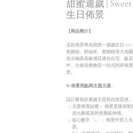
甜蜜週歲 | Sweet
生日佈景
【商品簡介】
這款佈景專為寶寶一週歲生日 (1st 
焦糖棕、奶油米、蜜桃粉等大地暖色系，
造出極具高級感且適合自宅、飯店
中、台南等都會區一站式到府佈置
景。
✨ 佈景亮點與主題元素 -
設計聚焦於週歲主題與自然質感，
主題佈置結構： 佈景直接依
造出圓弧形的視覺延伸感。
核心數字「1」： 佈景中置入
題。