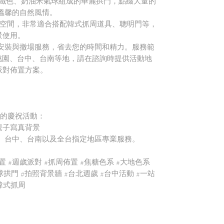
、拿鐵色、奶油米氣球組成的華麗拱門，點綴大量的
，營造溫馨的自然風情。
留空間，非常適合搭配韓式抓周道具、聰明門等，
景使用。
府安裝與撤場服務，省去您的時間和精力。服務範
、桃園、台中、台南等地，請在諮詢時提供活動地
派對佈置方案。
的慶祝活動：
親子寫真背景
、台中、台南以及全台指定地區專業服務。
 #週歲佈置 #週歲派對 #抓周佈置 #焦糖色系 #大地色系
 #氣球拱門 #拍照背景牆 #台北週歲 #台中活動 #一站
#韓式抓周