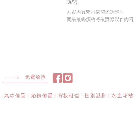
說明
方案內容皆可依需求調整✨
商品最終價格將依實際製作內容
免費洽詢
​氣球佈置 | 婚禮佈置 | 背板租借 | 性別派對 | 永生花禮