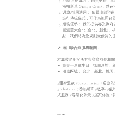
Boho 焦糖氣球： 由焦糖棕
潘帕斯草 (Pampas Grass)
週歲/抓周適用： 佈景底部預
進行傳統儀式，可作為抓周背
服務優勢： 我們提供專業到
圍涵蓋大台北 (台北、新北)
點，我們將為您規劃最優質的
📌 適用場合與服務範圍 -
本套裝適用於所有與寶寶成長相關
寶寶一週歲生日、抓周派對、
服務區域： 台北、新北、桃園
#甜蜜週歲 #SweetFirstYear
#BohoDecor #潘帕斯草 #數字1
式服務 #客製化佈景 #居家佈置 