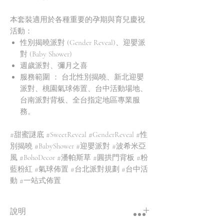
本套裝適用於各種重要的孕期與育兒慶祝
活動：
性別揭曉派對 (Gender Reveal)、迎嬰派
對 (Baby Shower)
週歲派對、彌月之喜
服務範圍 ： 台北性別揭曉、新北迎嬰
派對、桃園氣球佈置、台中活動場地、
台南派對背板、全台指定地區專業服
務。
#甜蜜謎底 #SweetReveal #GenderReveal #性
別揭曉 #BabyShower #迎嬰派對 #波希米亞
風 #BohoDecor #潘帕斯草 #圓拱門背板 #粉
藍粉紅 #氣球佈置 #台北派對規劃 #台中活
動 #一站式佈置
說明