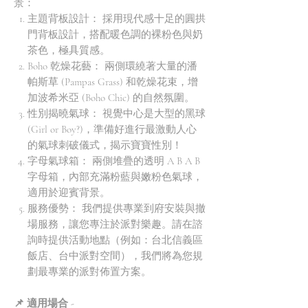
景：
主題背板設計： 採用現代感十足的圓拱
門背板設計，搭配暖色調的裸粉色與奶
茶色，極具質感。
Boho 乾燥花藝： 兩側環繞著大量的潘
帕斯草 (Pampas Grass) 和乾燥花束，增
加波希米亞 (Boho Chic) 的自然氛圍。
性別揭曉氣球： 視覺中心是大型的黑球
(Girl or Boy?)，準備好進行最激動人心
的氣球刺破儀式，揭示寶寶性別！
字母氣球箱： 兩側堆疊的透明 A B A B
字母箱，內部充滿粉藍與嫩粉色氣球，
適用於迎賓背景。
服務優勢： 我們提供專業到府安裝與撤
場服務，讓您專注於派對樂趣。請在諮
詢時提供活動地點（例如：台北信義區
飯店、台中派對空間），我們將為您規
劃最專業的派對佈置方案。
📌 適用場合 -