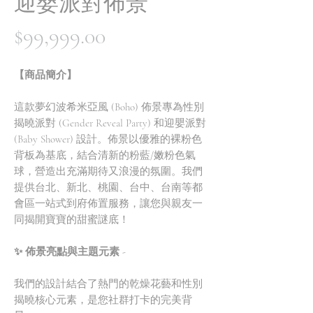
迎嬰派對佈景
價
$99,999.00
格
【商品簡介】
這款夢幻波希米亞風 (Boho) 佈景專為性別
揭曉派對 (Gender Reveal Party) 和迎嬰派對
(Baby Shower) 設計。佈景以優雅的裸粉色
背板為基底，結合清新的粉藍/嫩粉色氣
球，營造出充滿期待又浪漫的氛圍。我們
提供台北、新北、桃園、台中、台南等都
會區一站式到府佈置服務，讓您與親友一
同揭開寶寶的甜蜜謎底！
✨ 佈景亮點與主題元素 -
我們的設計結合了熱門的乾燥花藝和性別
揭曉核心元素，是您社群打卡的完美背