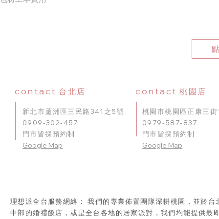
contact
contact
台北店
桃園店
新北市蘆洲區三民路341之5號
桃園市桃園區正康三街1
0909-302-457
0979-587-837
門市皆採預約制
門市皆採預約制
​Google Map
Google Map
理想派全台服務網絡： 我們的專業佈置團隊深耕桃園，並於台
中部的婚禮飯店，或是全台各地的居家派對，我們均能提供最