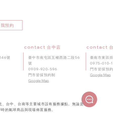
點我預約
contact
contact
台中店
46號
臺中市南屯區五權西路二段56
臺南市東區崇
號
0975-010-
0909-920-596
門市皆採預
門市皆採預約制
Google Map
​Google Map
北、台中、台南等主要城市設有服務據點。無論是北部、
即時的氣球商品與現場佈置服務。