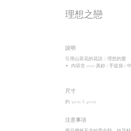
理想之戀
說明
引用山茶花的花語：理想的愛
內容含 1000 真鈔 / 手提袋 ( 中
尺寸
約 30cm X 40cm
注意事項
商品價格不含鈔票金額，純花材