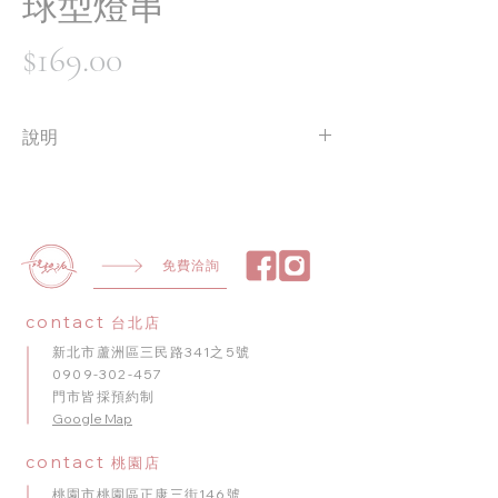
球型燈串
價
$169.00
格
說明
長度約：150 / 300 cm
球燈顆數：10 / 20 燈
[ 需自備 3 號電池 2 / 3 顆 ]
免費洽詢
contact
台北店
新北市蘆洲區三民路341之5號
0909-302-457
門市皆採預約制
​Google Map
contact
桃園店
桃園市桃園區正康三街146號