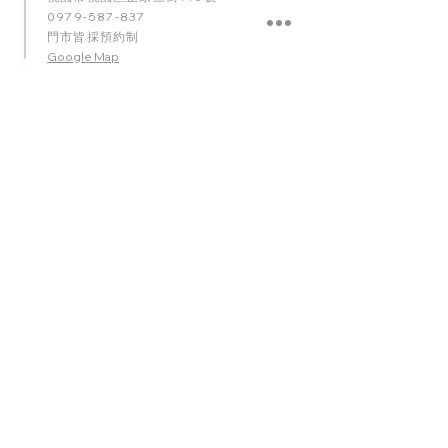
0979-587-837
門市皆採預約制
Google Map
contact
台中店
臺中市南屯區五權西路二段56號
0909-920-596
門市皆採預約制
​Google Map
contact
台南店
臺南市東區崇明路341號
0975-010
-
102
門市皆採預約制
Google Map
理想派全台服務網絡： 我們的專業佈置團隊深耕桃園，並
於台北、台中、台南等主要城市設有服務據點。無論是北
部、中部的婚禮飯店，或是全台各地的居家派對，我們均
能提供最即時的氣球商品與現場佈置服務。
© 2025 理想派 All rights reserved.