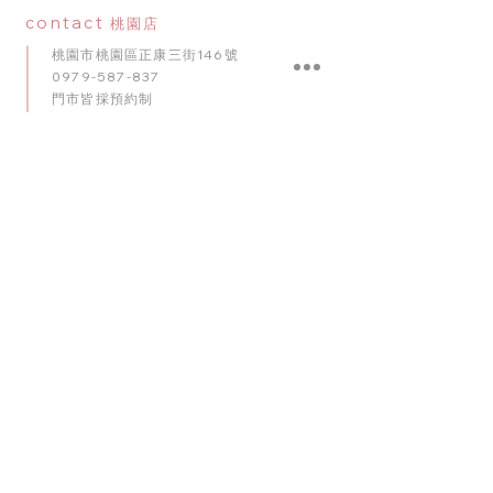
contact
桃園店
桃園市桃園區正康三街146號
0979-587-837
門市皆採預約制
Google Map
contact
台中店
臺中市南屯區五權西路二段56號
0909-920-596
門市皆採預約制
​Google Map
contact
台南店
臺南市東區崇明路341號
0975-010
-
102
門市皆採預約制
Google Map
理想派全台服務網絡： 我們的專業佈置團隊深耕桃園，並
於台北、台中、台南等主要城市設有服務據點。無論是北
部、中部的婚禮飯店，或是全台各地的居家派對，我們均