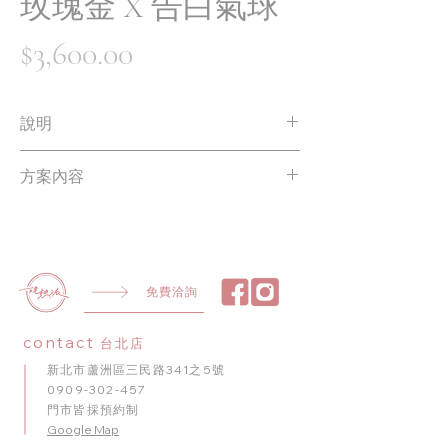
玫瑰金 X 告白氣球
價
$3,600.00
格
說明
方案內容皆可依需求調整✨
方案內容
NT$3600起 | 商品最終價格將依實際製作
內容調整
月亮氣球 1 顆
告白拉旗 1 條
雲朵氣球 1 顆
銅線燈串 1 條
免費洽詢
愛心氣球 1 個
玫瑰金金屬氣球 10 個
contact
台北店
馬卡龍白色氣球 10 顆
新北市蘆洲區三民路341之5號
0909-302-457
門市皆採預約制
​Google Map