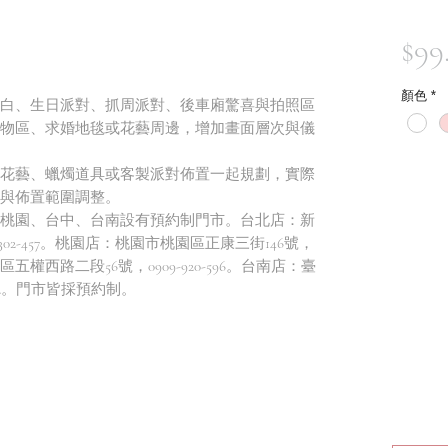
$99
顏色
*
白、生日派對、抓周派對、後車廂驚喜與拍照區
物區、求婚地毯或花藝周邊，增加畫面層次與儀
花藝、蠟燭道具或客製派對佈置一起規劃，實際
與佈置範圍調整。
桃園、台中、台南設有預約制門市。台北店：新
-302-457。桃園店：桃園市桃園區正康三街146號，
屯區五權西路二段56號，0909-920-596。台南店：臺
-102。門市皆採預約制。