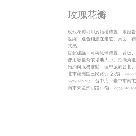
玫瑰花瓣
玫瑰花瓣可用於婚禮佈置、求婚告
點綴，適合鋪灑在走道、桌面、禮
式感。
搭配建議：可與氣球佈置、背板、
使用數量會依場地大小、拍攝角度
預約與服務據點：理想派於台北、
北市蘆洲區三民路341之5號，0909
0979-587-837。台中店：臺中市南
南市東區崇明路341號，0975-010