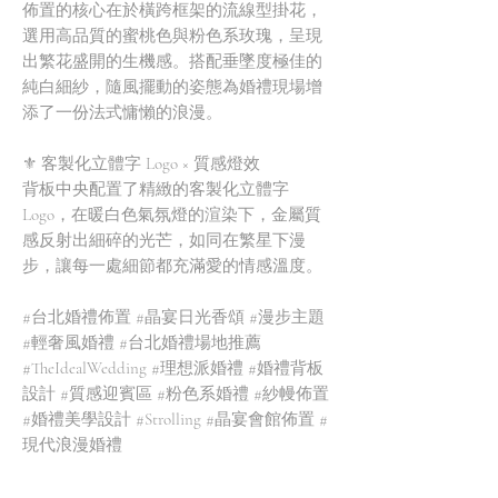
佈置的核心在於橫跨框架的流線型掛花，
選用高品質的蜜桃色與粉色系玫瑰，呈現
出繁花盛開的生機感。搭配垂墜度極佳的
純白細紗，隨風擺動的姿態為婚禮現場增
添了一份法式慵懶的浪漫。
⚜️ 客製化立體字 Logo × 質感燈效
背板中央配置了精緻的客製化立體字
Logo，在暖白色氣氛燈的渲染下，金屬質
感反射出細碎的光芒，如同在繁星下漫
步，讓每一處細節都充滿愛的情感溫度。
#台北婚禮佈置 #晶宴日光香頌 #漫步主題
#輕奢風婚禮 #台北婚禮場地推薦
#TheIdealWedding #理想派婚禮 #婚禮背板
設計 #質感迎賓區 #粉色系婚禮 #紗幔佈置
#婚禮美學設計 #Strolling #晶宴會館佈置 #
現代浪漫婚禮