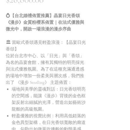
格
💍【台北婚禮佈置推薦】晶宴日光香頌
《漫步》金質粉櫻系佈置｜在法式優雅與
微光中，開啟一場浪漫的漫步序曲
🏛️ 當歐式香頌遇見輕盈浪漫：【晶宴日光
香頌】
位於台北市中心、以「日光」與「香頌」
為名的晶宴會館，擁有其獨特的明亮採光
與法式優雅氛圍。為了在這種充滿通透感
的場地中增加一份柔美與層次感，我們推
出了 《漫步 Strolling》 主題佈置：
場地與美學的靈魂對話：日光香頌明亮
的空間感，能讓《漫步》背後的金色框
架反射出細膩的光澤，營造出如藝術沙
龍般的高級氛圍。
輕盈優雅的視覺比例：利用高低錯落的
金色異型架構，在日光香頌寬敞的廊道
中，勾勒出如微風吹拂般的動態美感。