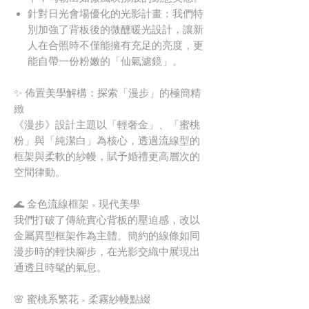
針對日光會場優化的光影計畫：我們特
別加強了背板後的微醺暖光設計，讓新
人在合照時不僅能擁有充足的亮度，更
能自帶一份粉嫩的「仙氣濾鏡」。
✨ 佈置美學解構：探索「漫步」的極簡精
緻
《漫步》設計主題以「輕奢金」、「蜜桃
粉」與「純潔白」為核心，透過流線型的
框架與柔軟的紗幔，賦予婚禮更高層次的
空間律動。
🌊 金色流線框架 × 現代美學
我們打破了傳統實心背板的壓迫感，改以
金屬異型框架作為主體。簡約的線條如同
漫步時的輕快腳步，在光影交織中展現出
通透且時髦的氣息。
🌸 蜜桃系繁花 × 柔霧紗幔點綴