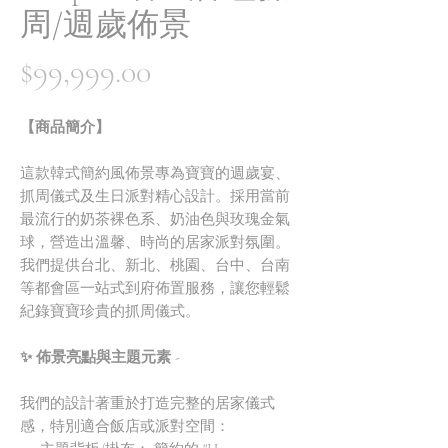
周/週歲佈景
價
$99,999.00
格
【商品簡介】
這款韓式簡約風佈景專為寶寶的週歲宴、
抓周儀式及生日派對精心設計。採用當前
最流行的奶茶裸色系、奶油色與玫瑰金氣
球，營造出溫馨、時尚的居家派對氛圍。
我們提供台北、新北、桃園、台中、台南
等都會區一站式到府佈置服務，讓您輕鬆
紀錄寶寶珍貴的抓周儀式。
✨ 佈景亮點與主題元素 -
我們的設計著重於打造完整的居家儀式
感，特別適合飯店或派對空間：