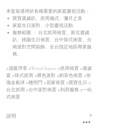
本套裝適用於各種重要的家庭慶祝活動：
寶寶週歲趴、抓周儀式、彌月之喜
家庭生日派對、小型慶祝活動
服務範圍 ： 台北抓周佈置、新北週歲
趴、桃園生日佈置、台中韓式佈置、台
南派對空間裝飾、全台指定地區專業服
務。
#溫暖序章 #WarmChapter #抓周佈置 #週歲
宴 #韓式抓周 #裸色派對 #奶茶色佈置 #玫
瑰金氣球 #聰明門 #居家佈置 #寶寶生日 #
台北抓周 #台中派對佈置 #到府服務 #一站
式佈置
說明
方案內容皆可依需求調整✨
商品最終價格將依實際製作內容調整