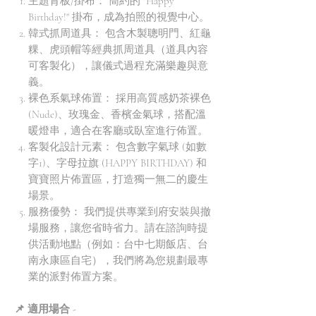
主題背板/掛布： 簡約的 "Happy
Birthday!" 掛布，成為拍照的視覺中心。
韓式抓周道具： 包含木製聰明門、紅龜
粿、虎頭帽等經典抓周道具（道具內容
可客製化），讓儀式過程充滿樂趣與意
義。
裸色系氣球佈置： 採用高質感奶茶裸色
(Nude)、玫瑰金、香檳金氣球，搭配溫
暖燈串，適合在客廳或臥室進行佈置。
客製化設計元素： 包含數字氣球 (如數
字1)、字母拉旗 (HAPPY BIRTHDAY) 和
寶寶照片佈置區，打造獨一無二的慶生
場景。
服務優勢： 我們提供專業到府安裝與撤
場服務，讓您省時省力。請在諮詢時提
供活動地點（例如：台中七期飯店、台
南永康區自宅），我們將為您規劃最專
業的派對佈置方案。
📌 適用場合 -