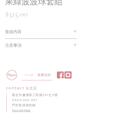
果綠波波球套組
價
$325.00
格
套組內容
24 吋透明波波球 * 1
注意事項
復古色氣球 * 3
金屬金氣球 * 3
不含緞帶、流蘇、貼紙
杏白色氣球 * 1
透明氣球 * 2
免費洽詢
contact
台北店
新北市蘆洲區三民路341之5號
0909-302-457
門市皆採預約制
​Google Map