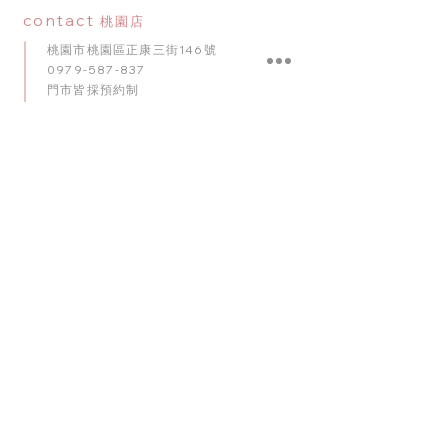
contact
桃園店
桃園市桃園區正康三街146號
0979-587-837
門市皆採預約制
Google Map
contact
台中店
臺中市南屯區五權西路二段56號
0909-920-596
門市皆採預約制
​Google Map
contact
台南店
臺南市東區崇明路341號
0975-010
-
102
門市皆採預約制
Google Map
理想派全台服務網絡： 我們的專業佈置團隊深耕桃園，並
於台北、台中、台南等主要城市設有服務據點。無論是北
部、中部的婚禮飯店，或是全台各地的居家派對，我們均