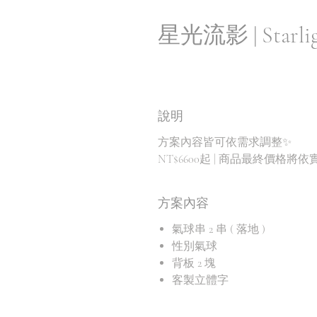
星光流影 | Starlig
說明
方案內容皆可依需求調整✨
NT$6600起 | 商品最終價格
方案內容
氣球串 2 串 ( 落地 )
性別氣球
背板 2 塊
客製立體字