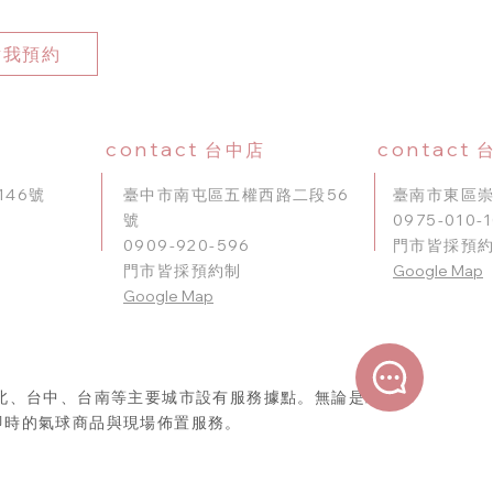
點我預約
contact
contact
台中店
46號
臺中市南屯區五權西路二段56
臺南市東區崇
號
0975-010-
0909-920-596
門市皆採預
門市皆採預約制
Google Map
​Google Map
北、台中、台南等主要城市設有服務據點。無論是北部、
即時的氣球商品與現場佈置服務。