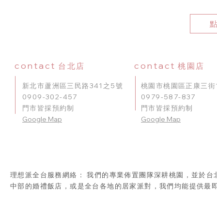
contact
contact
台北店
桃園店
新北市蘆洲區三民路341之5號
桃園市桃園區正康三街1
0909-302-457
0979-587-837
門市皆採預約制
門市皆採預約制
​Google Map
Google Map
理想派全台服務網絡： 我們的專業佈置團隊深耕桃園，並於台
中部的婚禮飯店，或是全台各地的居家派對，我們均能提供最