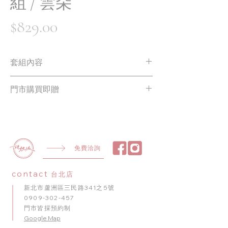
組 / 雲朵
價
$829.00
格
套組內容
白色圓牌生日拉旗 * 1
門市購買即贈
雲朵氣球氣球 * 1
2 米銅線燈串 * 1
雙向打氣筒 * 1
銀色勾心氣球 * 1
10 吋透明氣球 * 5
10 吋粉色氣球 5
免費洽詢
10 吋白色氣球 10
contact
台北店
新北市蘆洲區三民路341之5號
0909-302-457
門市皆採預約制
​Google Map