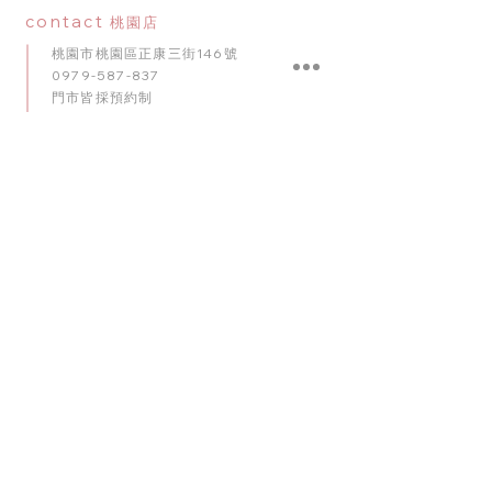
contact
桃園店
桃園市桃園區正康三街146號
0979-587-837
門市皆採預約制
Google Map
contact
台中店
臺中市南屯區五權西路二段56號
0909-920-596
門市皆採預約制
​Google Map
contact
台南店
臺南市東區崇明路341號
0975-010
-
102
門市皆採預約制
Google Map
理想派全台服務網絡： 我們的專業佈置團隊深耕桃園，並
於台北、台中、台南等主要城市設有服務據點。無論是北
部、中部的婚禮飯店，或是全台各地的居家派對，我們均