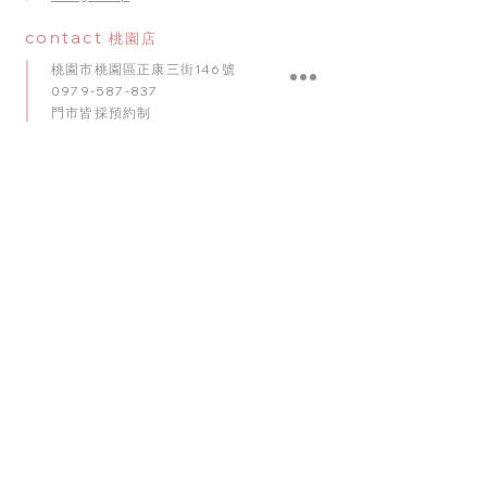
contact
桃園店
桃園市桃園區正康三街146號
0979-587-837
門市皆採預約制
Google Map
contact
台中店
臺中市南屯區五權西路二段56號
0909-920-596
門市皆採預約制
​Google Map
contact
台南店
臺南市東區崇明路341號
0975-010
-
102
門市皆採預約制
Google Map
理想派全台服務網絡： 我們的專業佈置團隊深耕桃園，並
於台北、台中、台南等主要城市設有服務據點。無論是北
部、中部的婚禮飯店，或是全台各地的居家派對，我們均