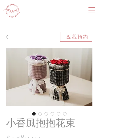
點我預約
小香風抱抱花束
價
$2,580.00