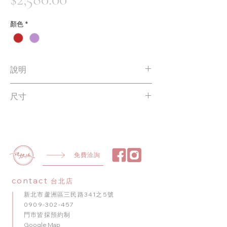
格
顏色
*
說明
輕時尚微奢華的永生花
尺寸
約 15cm X 15cm X 30cm
免費洽詢
contact
台北店
新北市蘆洲區三民路341之5號
0909-302-457
門市皆採預約制
​Google Map