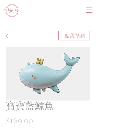
點我預約
寶寶藍鯨魚
價
$169.00
格