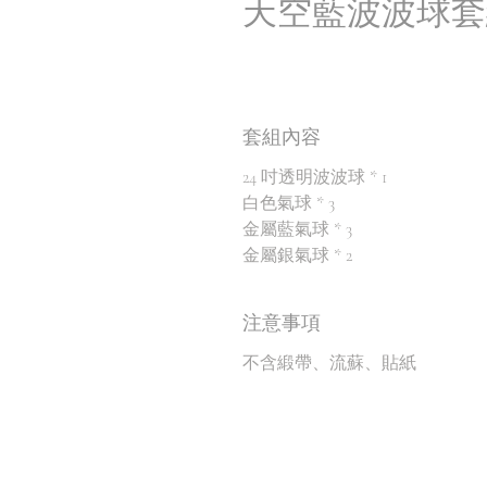
天空藍波波球套
套組內容
24 吋透明波波球 * 1
白色氣球 * 3
金屬藍氣球 * 3
金屬銀氣球 * 2
注意事項
不含緞帶、流蘇、貼紙