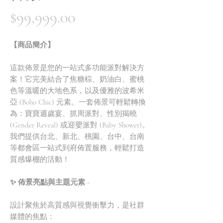
價
$99,999.00
格
【商品簡介】
這款佈景是您的一站式多功能派對解決方
案！它完美結合了焦糖棕、奶油白、蜜桃
色等溫暖的大地色系，以及優雅的波希米
亞 (Boho Chic) 元素。一套佈景可輕鬆轉換
為：寶寶週歲宴、抓周派對、性別揭曉
(Gender Reveal) 或迎嬰派對 (Baby Shower)。
我們提供台北、新北、桃園、台中、台南
等都會區一站式到府佈置服務，輕鬆打造
質感爆棚的活動！
✨ 佈景亮點與主題元素 -
設計聚焦於高質感與視覺衝擊力，是社群
媒體的焦點：