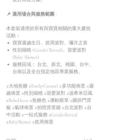
📌 適用場合與服務範圍 -
本套裝適用於所有與寶寶相關的重大慶祝
活動：
寶寶週歲生日、抓周派對、彌月之喜
性別揭曉 (Gender Reveal)、迎嬰派對
(Baby Shower)
服務區域： 台北、新北、桃園、台中、
台南以及全台指定地區專業服務。
#大地焦糖 #EarthyCaramel #多功能佈景 #週
歲佈置 #性別揭曉 #迎嬰派對 #波希米亞風
#BohoDecor #焦糖色 #潘帕斯草 #圓拱門背
板 #氣球佈置 #拍照背景牆 #台北派對 #台
中活動 #一站式服務 #GenderReveal
#BabyShower #抓周佈置