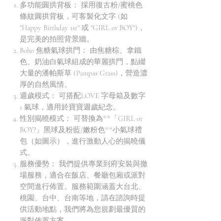
多功能圓拱背板： 採用復古粉/蜜桃色
條紋圓拱背板，可客製化文字 (如
"Happy Birthday 1st" 或 "GIRL or BOY")，
是完美的拍照背景牆。
Boho 焦糖氣球拱門： 由焦糖棕、拿鐵
色、奶油白氣球組成的華麗拱門，點綴
大量的潘帕斯草 (Pampas Grass)，營造濃
厚的自然風情。
週歲模式： 可搭配LOVE 字母箱及數字
1 氣球，適用於寶寶週歲紀念。
性別揭曉模式： 可替換為**「GIRL or
BOY?」黑球及粉藍/嫩粉色**小氣球禮
包（如圖示），進行激動人心的揭曉儀
式。
服務優勢： 我們提供專業到府安裝與撤
場服務，適合在飯店、餐廳包廂或派對
空間進行佈置。服務範圍涵蓋大台北、
桃園、台中、台南等地，請在諮詢時提
供活動地點，我們將為您規劃最優質的
派對佈置方案。