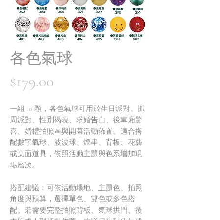
各色氣球
價
$179.00
格
一組 10 顆，各色氣球可用於生日派對、抓
周派對、性別揭曉、求婚告白、後車廂驚
喜、婚禮拍照區與開幕活動佈置。適合搭
配數字氣球、波波球、燈串、背板、花藝
或桌面道具，依照活動主題與色系增加現
場層次。
搭配建議：可依活動場地、主題色、拍照
角度與預算，選擇單色、雙色或多色搭
配。若需要完整拍照背板、氣球拱門、後