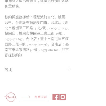
車廂或大型活動佈置，建議另行預約氣球
佈置服務。
預約與服務據點：理想派於台北、桃園、
台中、台南設有預約制門市。台北店：新
北市蘆洲區三民路341之5號，0909-302-457。
桃園店：桃園市桃園區正康三街146號，
0979-587-837。台中店：臺中市南屯區五權
西路二段56號，0909-920-596。台南店：臺
南市東區崇明路341號，0975-010-102。門市
皆採預約制
說明
一組10顆
免費洽詢