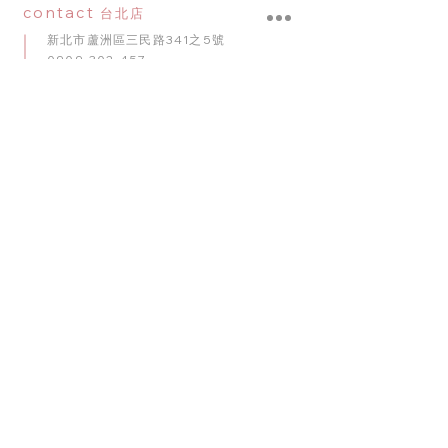
contact
台北店
新北市蘆洲區三民路341之5號
0909-302-457
門市皆採預約制
​Google Map
contact
桃園店
桃園市桃園區正康三街146號
0979-587-837
門市皆採預約制
Google Map
contact
台中店
臺中市南屯區五權西路二段56號
0909-920-596
門市皆採預約制
​Google Map
contact
台南店
臺南市東區崇明路341號
0975-010
-
102