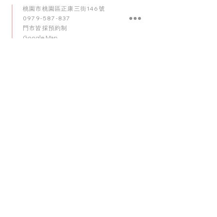
桃園市桃園區正康三街146號
0979-587-837
門市皆採預約制
Google Map
contact
台中店
臺中市南屯區五權西路二段56號
0909-920-596
門市皆採預約制
​Google Map
contact
台南店
臺南市東區崇明路341號
0975-010
-
102
門市皆採預約制
Google Map
理想派全台服務網絡： 我們的專業佈置團隊深耕桃園，並
於台北、台中、台南等主要城市設有服務據點。無論是北
部、中部的婚禮飯店，或是全台各地的居家派對，我們均
能提供最即時的氣球商品與現場佈置服務。