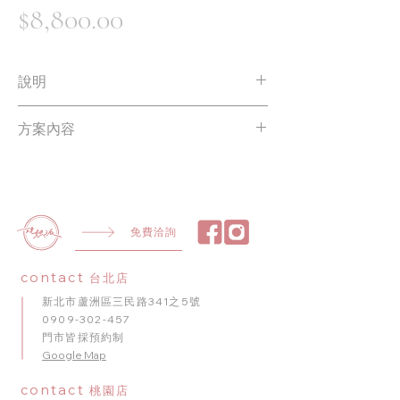
價
$8,800.00
格
說明
方案內容皆可依需求調整✨
方案內容
NT$6600起 | 商品最終價格將依實際製作
內容調整
散球 10 顆
數字氣球
氣球串 1 串
生日鋁箔氣球
免費洽詢
禮物盒造型氣球
造型氣球 ( 含底座 )
contact
台北店
新北市蘆洲區三民路341之5號
0909-302-457
門市皆採預約制
​Google Map
contact
桃園店