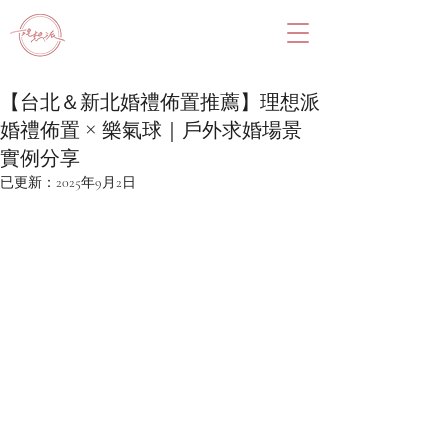
【台北＆新北婚禮佈置推薦】理想派
婚禮佈置 × 樂氣球｜戶外求婚場景
實例分享
已更新：
2025年9月2日