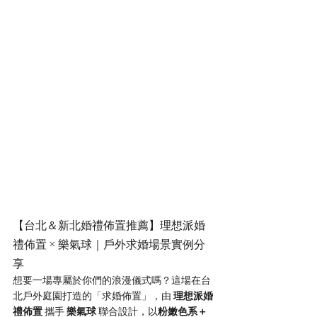
【台北＆新北婚禮佈置推薦】理想派婚
禮佈置 × 樂氣球｜戶外求婚場景實例分
享
想要一場專屬於你們的浪漫儀式嗎？這場在台
北戶外庭園打造的「求婚佈置」，由 
理想派婚
禮佈置
 攜手 
樂氣球
 聯合設計，以
粉嫩色系＋