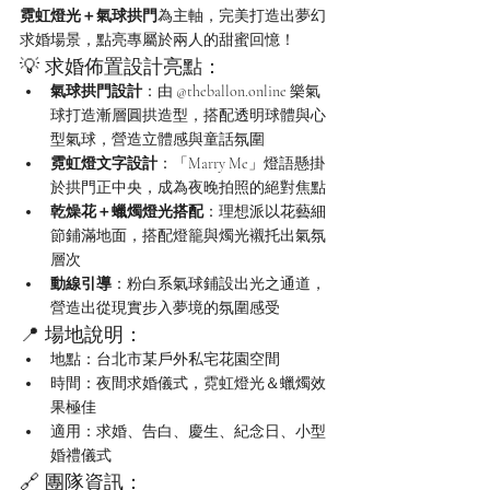
霓虹燈光＋氣球拱門
為主軸，完美打造出夢幻
求婚場景，點亮專屬於兩人的甜蜜回憶！
💡 求婚佈置設計亮點：
氣球拱門設計
：由 @
theballon.online
 樂氣
球打造漸層圓拱造型，搭配透明球體與心
型氣球，營造立體感與童話氛圍
霓虹燈文字設計
：「Marry Me」燈語懸掛
於拱門正中央，成為夜晚拍照的絕對焦點
乾燥花＋蠟燭燈光搭配
：理想派以花藝細
節鋪滿地面，搭配燈籠與燭光襯托出氣氛
層次
動線引導
：粉白系氣球鋪設出光之通道，
營造出從現實步入夢境的氛圍感受
📍 場地說明：
地點：台北市某戶外私宅花園空間
時間：夜間求婚儀式，霓虹燈光＆蠟燭效
果極佳
適用：求婚、告白、慶生、紀念日、小型
婚禮儀式
🔗 團隊資訊：