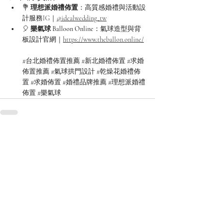
💐 
理想派婚禮佈置
：高質感婚禮與活動設
計服務IG｜
@idealwedding_tw
🎈 
樂氣球 Balloon Online
：氣球造型與背
板設計官網｜
https://www.theballon.online/
#台北婚禮佈置推薦
#新北婚禮佈置
#求婚
佈置推薦
#氣球拱門設計
#乾燥花婚禮佈
置
#求婚佈置
#婚禮品牌推薦
#理想派婚禮
佈置
#樂氣球