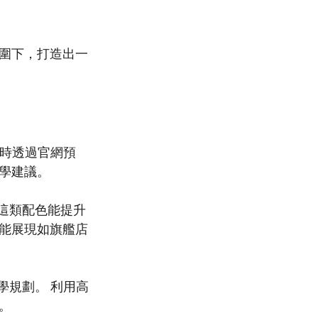
圍下，打造出一
隨時透過官網預
學建議。
？
這類配色能提升
能展現如旗艦店
學規劃。 利用高
。