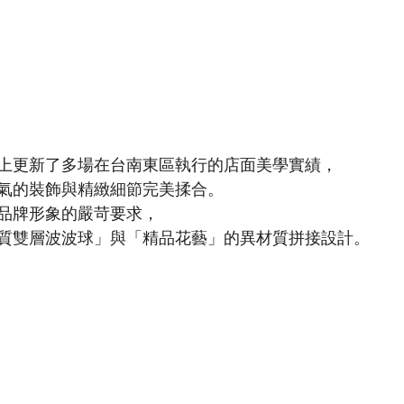
上更新了多場在台南東區執行的店面美學實績，
氣的裝飾與精緻細節完美揉合。
品牌形象的嚴苛要求，
質雙層波波球」與「精品花藝」的異材質拼接設計。