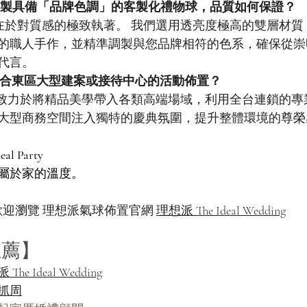
訂製具備「品牌色調」的客製化禮物球，品質如何保證？
在於對質感的極致執著。 我們選用透亮度極高的雙層材質
的職人手作，並精準調製與您品牌相符的色系，確保從崇
代言。
配合東區大型建案或接待中心的活動佈置？
們致力於將精品美學帶入各類高端場域，利用全台連鎖的專
大型商務空間注入獨特的慶典氛圍，提升整體環境的尊榮
 Party
屬於家的溫度。
歡迎瀏覽 理想派氣球佈置官網 
理想派 The Ideal Wedding
推薦】
The Ideal Wedding
抓周