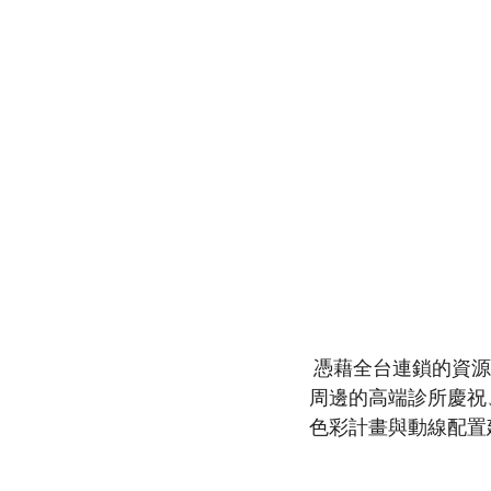
 憑藉全台連鎖的資源調度與穩定服務，我們會針對台南東區商業空間的需求——不論是崇明路
周邊的高端診所慶祝
色彩計畫與動線配置