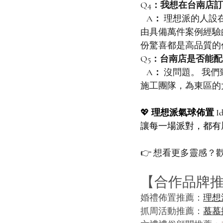
Q4：我想在台南店
   A：
 理想派的人設
由具備萬件案例經驗
份驚喜都是高品質的
Q5：台南店是否能
   A：
 沒問題。 我
施工團隊，為東區的
💖 
理想派氣球佈置 Ideal
讓每一場派對，都有
👉 想看更多靈感？
【合作品牌
婚禮佈置推薦：
理想派 
抓周活動推薦：
慕慕