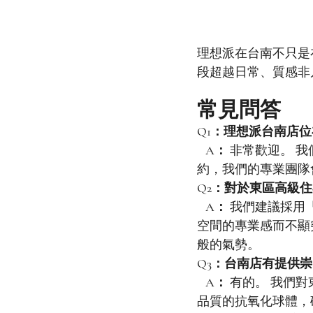
理想派在台南不只是
段超越日常、質感非
常見問答
Q1：理想派台南店
   A：
 非常歡迎。 
約，我們的專業團隊
Q2：對於東區高級
   A：
 我們建議採用
空間的專業感而不顯
般的氣勢。
Q3：台南店有提供
   A：
 有的。 我們
品質的抗氧化球體，