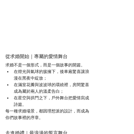
從求婚開始｜專屬的愛情舞台
求婚不是一個形式，而是一個故事的開篇。
在燈光與氣球的簇擁下，後車廂驚喜讓浪
漫在黑夜中綻放；
在滿室花瓣與波波球的環繞裡，房間驚喜
成為屬於兩人的溫柔告白；
在星空與拱門之下，戶外舞台把愛情寫成
詩篇。
每一種求婚場景，都因理想派的設計，而成為
你們故事裡的序章。
走進婚禮｜最浪漫的誓言舞台