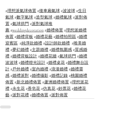
#理想派氣球佈置
#後車廂氣球
#波波球
#生日
氣球
#數字氣球
#造型氣球
#婚禮氣球
#派對佈
置
#氣球拱門
#派對氣球推
薦
#weddingdecoration
#婚禮佈置
#理想派婚禮
佈置
#婚禮背板
#婚禮花藝
#婚禮拍照區
#婚禮
迎賓區
#純淨款婚禮
#設計師款婚禮
#唯美婚
禮
#夢幻婚禮
#主題婚禮
#婚禮氛圍感
#質感婚
禮
#婚禮背板設計
#婚禮花牆
#氣球拱門
#婚禮
波波球
#婚禮燈光設計
#婚禮桌花
#婚禮舞台設
計
#戶外婚禮
#室內婚禮
#浪漫婚禮
#婚禮靈
感
#婚禮派對
#婚禮攝影
#婚禮記錄
#桃園婚禮
佈置
#新北婚禮佈置
#蘆洲婚禮佈置
#理想派花
禮
#永生花
#香皂花
#仿真花
#鈔票花
#婚禮花
藝
#派對花禮
#婚禮佈置
#派對佈置