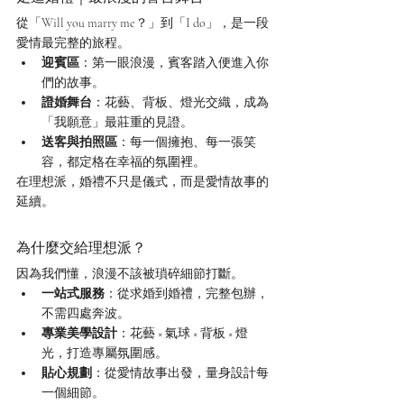
從「Will you marry me？」到「I do」，是一段
愛情最完整的旅程。
迎賓區
：第一眼浪漫，賓客踏入便進入你
們的故事。
證婚舞台
：花藝、背板、燈光交織，成為
「我願意」最莊重的見證。
送客與拍照區
：每一個擁抱、每一張笑
容，都定格在幸福的氛圍裡。
在理想派，婚禮不只是儀式，而是愛情故事的
延續。
為什麼交給理想派？
因為我們懂，浪漫不該被瑣碎細節打斷。
一站式服務
：從求婚到婚禮，完整包辦，
不需四處奔波。
專業美學設計
：花藝 × 氣球 × 背板 × 燈
光，打造專屬氛圍感。
貼心規劃
：從愛情故事出發，量身設計每
一個細節。