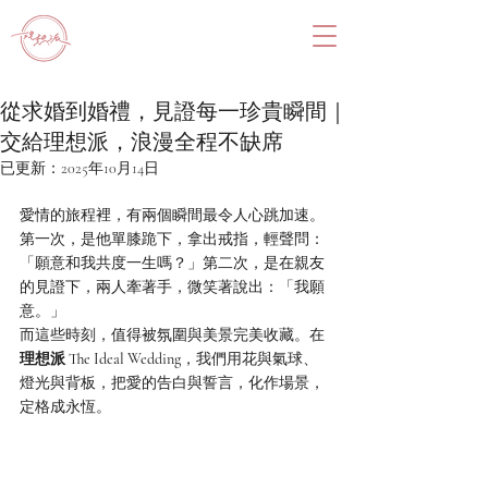
從求婚到婚禮，見證每一珍貴瞬間｜
交給理想派，浪漫全程不缺席
已更新：
2025年10月14日
愛情的旅程裡，有兩個瞬間最令人心跳加速。
第一次，是他單膝跪下，拿出戒指，輕聲問：
「願意和我共度一生嗎？」第二次，是在親友
的見證下，兩人牽著手，微笑著說出：「我願
意。」
而這些時刻，值得被氛圍與美景完美收藏。在 
理想派 The Ideal Wedding
，我們用花與氣球、
燈光與背板，把愛的告白與誓言，化作場景，
定格成永恆。