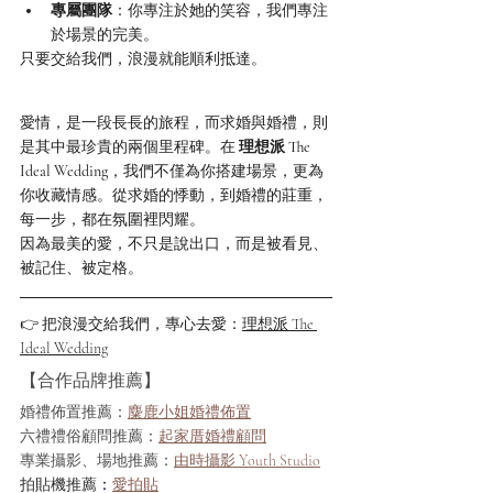
專屬團隊
：你專注於她的笑容，我們專注
於場景的完美。
只要交給我們，浪漫就能順利抵達。
愛情，是一段長長的旅程，而求婚與婚禮，則
是其中最珍貴的兩個里程碑。在 
理想派 The 
Ideal Wedding
，我們不僅為你搭建場景，更為
你收藏情感。從求婚的悸動，到婚禮的莊重，
每一步，都在氛圍裡閃耀。
因為最美的愛，不只是說出口，而是被看見、
被記住、被定格。
👉 把浪漫交給我們，專心去愛：
理想派 The 
Ideal Wedding
【合作品牌推薦】
婚禮佈置推薦：
麋鹿小姐婚禮佈置
六禮禮俗顧問推薦：
起家厝婚禮顧問
專業攝影、場地推薦：
由時攝影 Youth Studio
拍貼機推薦
：
愛拍貼