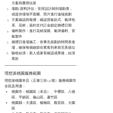
方案與費用估算
場勘/資料評估：安排設計師到場勘查，
或提供場地平面圖、照片進行遠端規劃
方案確認與報價：確認背板款式、氣球色
系、花材，簽約支付訂金鎖定婚禮日期
備料製作：進行花材採購、氣球備料、背
板製作
婚禮日進場施工：依事先規劃的時間表進
場，確保每個細節在賓客到來前完美就位
驗收結清：新人或家長確認成果後，結清
尾款
理想派桃園服務範圍
理想派桃園本店（正康三街146號）服務桃園市
全區及周邊：
桃園市：桃園區（本店）、中壢區、八德
區、平鎮區、龜山區、蘆竹區
桃園縣：大溪區、楊梅區、觀音區、大園
區