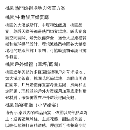
桃園熱門婚禮場地與佈置方案
桃園/中壢飯店婚宴廳
桃園的大溪威斯汀、中壢和逸飯店、桃園晶
宴、尊爵天際等都是熱門婚宴場地。飯店宴會
廳空間開闊、燈光設備齊全，適合大型婚禮背
板和氣球拱門設計。理想派熟悉桃園各大婚宴
場地的動線與施工限制，可協助提前確認可施
作範圍。
桃園戶外婚禮（草坪/庭園）
桃園近年興起許多庭園婚禮和戶外草坪場地，
如大溪老茶廠、桃園花彩節場地、東眼山周邊
莊園等。戶外婚禮佈置需考量遮陽、風向和固
定問題，理想派的戶外方案採用加重底座和耐
候材質，確保佈置在戶外環境穩固美觀。
桃園婚宴餐廳（小型婚宴）
適合 30 桌以內的精品婚宴，佈置以局部點綴為
主：迎賓區氣球柱、主桌花藝、甜點桌佈置，
以較低預算打造精緻感。理想派可依餐廳空間