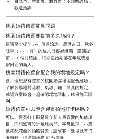
台北市、新北市、新竹市：依距離評估，
歡迎洽詢
桃園婚禮佈置常見問題
桃園婚禮佈置要提前多久預約？
建議至少提前 2～3 個月洽詢。農曆吉日、秋冬
旺季（9～12 月）的週六日容易爆滿，建議提
前 4～6 個月確認，特別是婚期落在年底或連
假附近的新人。
桃園婚禮佈置會配合我的場地規定嗎？
會。理想派有豐富的桃園婚宴場地配合經驗，
了解各場地對花材、氣球、施工器具的規定。
確認方案時會一起確認場地限制，確保施工順
利。
婚禮佈置可以包含迎賓拍照打卡區嗎？
可以。迎賓打卡區是近年新人最喜愛的加值項
目，理想派可設計氣球拱門、字母氣球、小黑
板搭配花藝的拍照背景，讓賓客一進場就有打
卡衝動，也增加婚禮 IG 分享量。