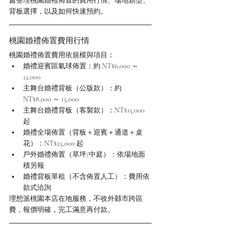
篇整理桃園婚禮佈置的費用行情、場地類型、
背板選擇，以及如何快速預約。
桃園婚禮佈置費用行情
桃園婚禮佈置費用依規模與項目：
婚禮迎賓區氣球佈置：約 NT$6,000 ～ 
12,000
主舞台婚禮背板（公版款）：約 
NT$8,000 ～ 15,000
主舞台婚禮背板（客製款）：NT$15,000 
起
婚禮全場佈置（背板＋迎賓＋通道＋桌
花）：NT$25,000 起
戶外婚禮佈置（草坪/中庭）：依場地面
積另報
婚禮背板單租（不含佈置人工）：費用依
款式洽詢
理想派桃園本店在地服務，不收外縣市跨區
費，報價明確，完工滿意再付款。