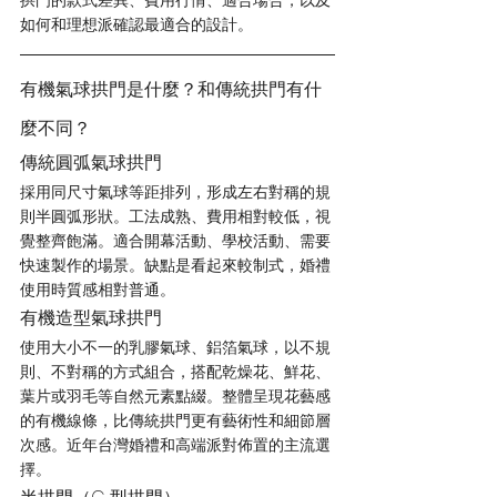
拱門的款式差異、費用行情、適合場合，以及
如何和理想派確認最適合的設計。
有機氣球拱門是什麼？和傳統拱門有什
麼不同？
傳統圓弧氣球拱門
採用同尺寸氣球等距排列，形成左右對稱的規
則半圓弧形狀。工法成熟、費用相對較低，視
覺整齊飽滿。適合開幕活動、學校活動、需要
快速製作的場景。缺點是看起來較制式，婚禮
使用時質感相對普通。
有機造型氣球拱門
使用大小不一的乳膠氣球、鋁箔氣球，以不規
則、不對稱的方式組合，搭配乾燥花、鮮花、
葉片或羽毛等自然元素點綴。整體呈現花藝感
的有機線條，比傳統拱門更有藝術性和細節層
次感。近年台灣婚禮和高端派對佈置的主流選
擇。