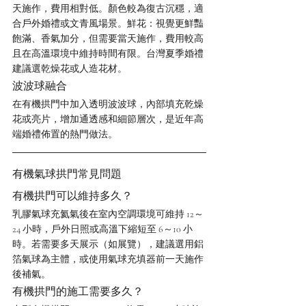
天施作，費用相對低。顏色較為復古沉穩，適
合戶外婚禮或文青風場景。鮮花：視覺更鮮豔
飽滿、香氣加分，但需要當天施作，費用較高
且在高溫環境中維持時間有限。台灣夏季婚禮
建議選乾燥花或人造花材。
波波球融合
在有機拱門中加入透明波波球，內部填充乾燥
花或亮片，增加通透感和細節層次，是近年高
端婚禮佈置的熱門做法。
有機氣球拱門常見問題
有機拱門可以維持多久？
乳膠氣球充氦氣後在室內空調環境可維持 12～
24 小時，戶外日照或高溫下縮短至 6～10 小
時。若需要多天展示（如展覽），建議選用鋁
箔氣球為主體，或使用氣球充填器前一天施作
後補氣。
有機拱門的施工需要多久？