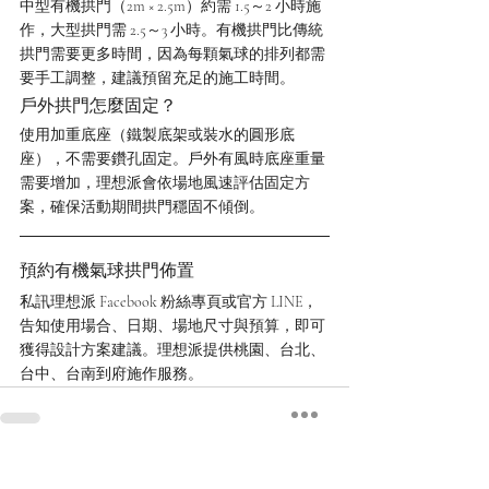
中型有機拱門（2m × 2.5m）約需 1.5～2 小時施
作，大型拱門需 2.5～3 小時。有機拱門比傳統
拱門需要更多時間，因為每顆氣球的排列都需
要手工調整，建議預留充足的施工時間。
戶外拱門怎麼固定？
使用加重底座（鐵製底架或裝水的圓形底
座），不需要鑽孔固定。戶外有風時底座重量
需要增加，理想派會依場地風速評估固定方
案，確保活動期間拱門穩固不傾倒。
預約有機氣球拱門佈置
私訊理想派 Facebook 粉絲專頁或官方 LINE，
告知使用場合、日期、場地尺寸與預算，即可
獲得設計方案建議。理想派提供桃園、台北、
台中、台南到府施作服務。