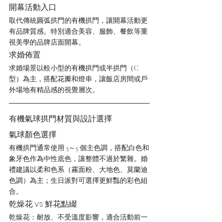
開幕活動入口
取代傳統圓弧拱門的有機拱門，讓開幕活動更
有品牌質感。特別適合美容、服飾、餐飲等重
視美學的品牌店面開幕。
求婚佈置
求婚場景以較小型的有機拱門或半拱門（C 
型）為主，搭配花瓣和燈串，讓飯店房間或戶
外場地有精品感的視覺層次。
有機氣球拱門材質與設計選擇
氣球顏色選擇
有機拱門通常使用 3～5 個主色調，搭配白色和
象牙色作為中性底色，讓整體不過於繁雜。婚
禮建議以柔和色系（霧面粉、大地色、莫蘭迪
色調）為主；生日派對可選擇更鮮豔的彩色組
合。
乾燥花 vs 鮮花點綴
乾燥花：耐放、不受溫度影響，適合活動前一