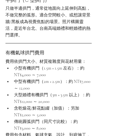
半拱門（C 型拱門）
只做半邊拱門，通常從地面向上延伸到高點，
不做完整的弧形。適合空間較小、或想讓背景
牆/黑板成為視覺焦點的場景。照片構圖靈
活，是近年台北、台南高端婚禮和輕婚禮的熱
門選擇。
有機氣球拱門費用
費用依拱門大小、材質複雜度與花材用量：
小型有機拱門（1.5m × 1.5m 左右）：約 
NT$4,000 ～ 7,000
中型有機拱門（2m × 2.5m）：約 NT$7,000 
～ 12,000
大型婚禮有機拱門（3m × 3.5m 以上）：約 
NT$12,000 ～ 20,000
含乾燥花/鮮花點綴（加值）：另加 
NT$2,000 ～ 5,000
傳統圓弧拱門（同尺寸比較）：約 
NT$3,000 ～ 8,000
費用包含材料、氣球充氣、設計、到府施工，