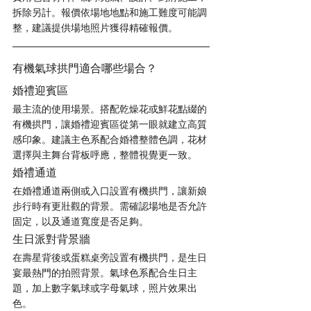
拆除另計。報價依場地地點和施工難度可能調
整，建議提供場地照片獲得精確報價。
有機氣球拱門適合哪些場合？
婚禮迎賓區
最主流的使用場景。搭配乾燥花或鮮花點綴的
有機拱門，讓婚禮迎賓區從第一眼就建立高質
感印象。建議主色系配合婚禮整體色調，花材
選擇與主舞台背板呼應，整體視覺更一致。
婚禮通道
在婚禮通道兩側或入口設置有機拱門，讓新娘
步行時有更壯觀的背景。需確認場地是否允許
固定，以及通道寬度是否足夠。
生日派對背景牆
在壽星背後或蛋糕桌旁設置有機拱門，是生日
宴最熱門的拍照背景。氣球色系配合生日主
題，加上數字氣球或字母氣球，照片效果出
色。