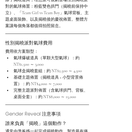
對的氣球佈置：粉藍雙色拱門（揭曉前保持中
立）、「Team Girl vs Team Boy」氣球背板、主
題桌面裝飾、以及揭曉後的慶祝佈置。整體方
案讓每個角落都值得拍照留念。
性別揭曉派對氣球費用
費用依方案類型：
氣球爆破道具（單顆大型氣球）：約 
NT$1,500 ～ 3,000
氣球盒揭曉套組：約 NT$2,500 ～ 4,500
基礎主題佈置（揭曉道具 + 小型背景佈
置）：約 NT$4,000 ～ 7,000
完整主題派對佈置（含氣球拱門、背板、
桌面全套）：約 NT$8,000 ～ 15,000
Gender Reveal 注意事項
誰來負責「揭曉」這個動作？
通常由準爸媽一起完成揭曉動作，製造最有儀