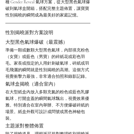
種 Gender Reveal 氣球方案，從大型黑色氣球爆
破到氣球盒開箱，搭配完整主題佈置，讓寶寶
性別揭曉的瞬間成為最美好的家庭記憶。
性別揭曉派對方案說明
大型黑色氣球爆破（最震撼）
準備一顆或數顆大型黑色氣球，內部填充粉色
（女寶）或藍色（男寶）的碎紙花或彩色羽
毛。家長或指定的人用針刺破氣球，碎紙或羽
毛飛灑的瞬間就是性別揭曉的高潮。這個方式
視覺衝擊力最強，非常適合拍照和錄影記錄。
氣球盒揭曉（適合室內）
在大型紙盒內放入多顆充氦的粉色或藍色乳膠
氣球，打開盒蓋的瞬間氣球飄出，視覺效果優
雅。特別適合在室內舉辦、不方便爆破碎紙的
場景。紙盒外觀可設計成問號或黑色神秘包
裝。
主題派對整體佈置
除了揭曉道具，理想派可規劃整場性別揭曉派