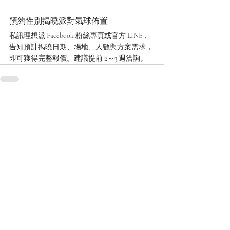
預約性別揭曉派對氣球佈置
私訊理想派 Facebook 粉絲專頁或官方 LINE，
告知預計揭曉日期、場地、人數與方案需求，
即可獲得完整報價。建議提前 2～3 週洽詢。