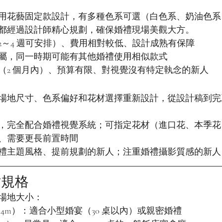
用花藝固定款設計，有多種色系可選（白色系、奶油色系
都經過設計師精心規劃，確保婚禮現場美觀大方。
2～4 週可安排）、費用相對較低、設計成熟有保障
屬，同一時期可能有其他婚禮使用相似款式
（2 個月內）、預算有限、對視覺沒有特定執念的新人
地尺寸、色系偏好和花材選擇重新設計，從設計稿到完工需要
，完全配合婚禮視覺系統；可指定花材（進口花、本季花
、需要更長前置時間
禮主題風格、提前規劃的新人；注重婚禮攝影質感的新人
寸規格
場地大小：
× 2.4m）：適合小型婚宴（30 桌以內）或親密婚禮