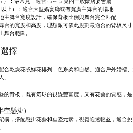
2.8m）：最常見，適合 30～50 桌的一般飯店宴會廳
 3m 以上）：適合大型婚宴廳或有寬廣主舞台的場地
地主舞台寬度設計，確保背板比例與舞台完全匹配
舞台的寬度和高度，理想派可依此規劃最適合的背板尺寸
出舞台範圍。
格選擇
配合乾燥花或鮮花排列，色系柔和自然。適合戶外婚禮、
人。
藝的背板，既有氣球的視覺豐富度，又有花藝的質感，是
（半空懸掛）
架構，搭配懸掛花藝和垂墜元素，視覺通透輕盈，適合挑
。