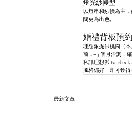
燈光紗幔型
以燈串和紗幔為主，
間更為出色。
婚禮背板預
理想派提供桃園（本
前 2～3 個月洽詢
私訊理想派 Faceb
風格偏好，即可獲得
最新文章