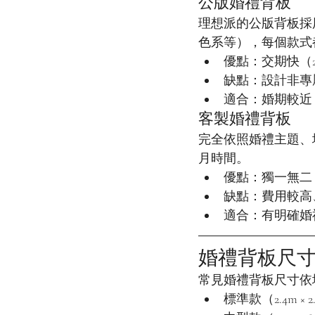
公版婚禮背板
理想派的公版背板採
色系等），每個款式
優點：交期快（
缺點：設計非專
適合：婚期較近
客製婚禮背板
完全依照婚禮主題、場
月時間。
優點：獨一無二
缺點：費用較高
適合：有明確婚
婚禮背板尺
常見婚禮背板尺寸依
標準款（2.4m 