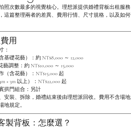
拍照次數最多的視覺核心。理想派提供婚禮背板出租服務
，這篇整理兩者的差異、費用行情、尺寸規格，以及如何
租費用
寸：
花藝）：約 NT$8,000 ～ 12,000
調整：約 NT$10,000 ～ 15,000
含花藝）：NT$15,000 起
× 3m 以上）：NT$22,000 起
賓拱門組合：另計
、安裝、拆除，婚禮結束後由理想派回收。費用不含場地
場地規定。
s 客製背板：怎麼選？