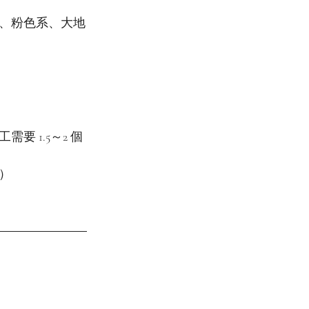
、粉色系、大地
 1.5～2 個
）