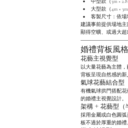
中型款（3m × 
大型款（4m ×
客製尺寸：依場
建議事前提供場地主
顯得空曠、或過大超
婚禮背板風
花藝主視覺型
以大量花藝為主體，
背板呈現自然感的新
氣球花藝結合型
有機氣球拱門搭配花
的婚禮主視覺設計。
架構 + 花藝型
採用金屬或白色圓弧
板不過於厚重的婚禮