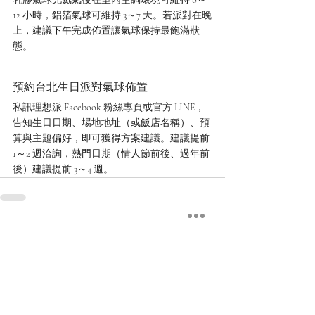
12 小時，鋁箔氣球可維持 3～7 天。若派對在晚
上，建議下午完成佈置讓氣球保持最飽滿狀
態。
預約台北生日派對氣球佈置
私訊理想派 Facebook 粉絲專頁或官方 LINE，
告知生日日期、場地地址（或飯店名稱）、預
算與主題偏好，即可獲得方案建議。建議提前 
1～2 週洽詢，熱門日期（情人節前後、過年前
後）建議提前 3～4 週。