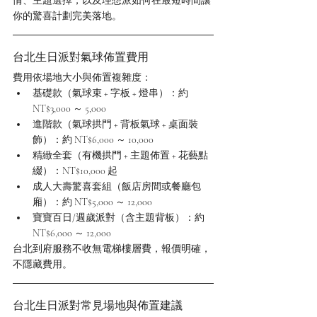
情、主題選擇，以及理想派如何在最短時間讓
你的驚喜計劃完美落地。
台北生日派對氣球佈置費用
費用依場地大小與佈置複雜度：
基礎款（氣球束 + 字板 + 燈串）：約 
NT$3,000 ～ 5,000
進階款（氣球拱門 + 背板氣球 + 桌面裝
飾）：約 NT$6,000 ～ 10,000
精緻全套（有機拱門 + 主題佈置 + 花藝點
綴）：NT$10,000 起
成人大壽驚喜套組（飯店房間或餐廳包
廂）：約 NT$5,000 ～ 12,000
寶寶百日/週歲派對（含主題背板）：約 
NT$6,000 ～ 12,000
台北到府服務不收無電梯樓層費，報價明確，
不隱藏費用。
台北生日派對常見場地與佈置建議