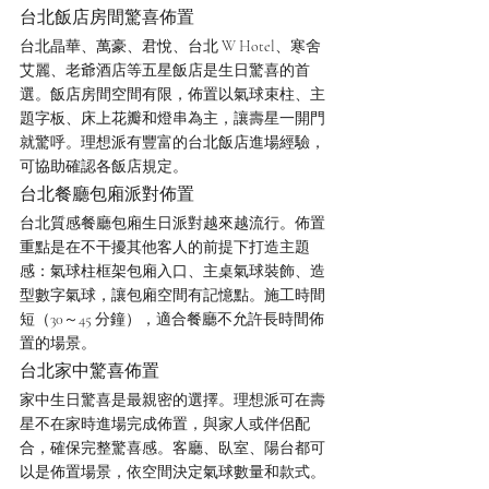
台北飯店房間驚喜佈置
台北晶華、萬豪、君悅、台北 W Hotel、寒舍
艾麗、老爺酒店等五星飯店是生日驚喜的首
選。飯店房間空間有限，佈置以氣球束柱、主
題字板、床上花瓣和燈串為主，讓壽星一開門
就驚呼。理想派有豐富的台北飯店進場經驗，
可協助確認各飯店規定。
台北餐廳包廂派對佈置
台北質感餐廳包廂生日派對越來越流行。佈置
重點是在不干擾其他客人的前提下打造主題
感：氣球柱框架包廂入口、主桌氣球裝飾、造
型數字氣球，讓包廂空間有記憶點。施工時間
短（30～45 分鐘），適合餐廳不允許長時間佈
置的場景。
台北家中驚喜佈置
家中生日驚喜是最親密的選擇。理想派可在壽
星不在家時進場完成佈置，與家人或伴侶配
合，確保完整驚喜感。客廳、臥室、陽台都可
以是佈置場景，依空間決定氣球數量和款式。