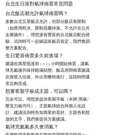
台北生日派對氣球佈置常見問題
台北飯店都允許氣球佈置嗎？
多數台北五星飯店允許，但部分飯店有限制
（如禁用乾冰、限制花瓣掉落、不允許在公共
走廊施作）。理想派有豐富的台北飯店配合經
驗，洽詢時可一起確認各飯店規定，我們會調
整方案配合。
生日驚喜佈置多久前進場？
建議在壽星抵達前 1～1.5 小時開始佈置，讓氣
球充氦後仍保持飽滿狀態。飯店房間佈置建議
在壽星入住後、外出用餐時進行，這段時間通
常足夠完成。
想要客製字板或主題，可以嗎？
完全可以。理想派提供客製字板（木牌/黑板/
壓克力板均可）、主題氣球組合與個人化設
計。建議洽詢時告知壽星的喜好、主題色和想
放的文字，我們會提供方案建議。
氣球充氦氣多久會消氣？
乳膠氣球充氦氣後在室內空調環境可維持 8～