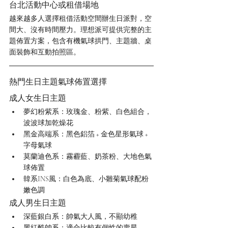
台北活動中心或租借場地
越來越多人選擇租借活動空間辦生日派對，空
間大、沒有時間壓力。理想派可提供完整的主
題佈置方案，包含有機氣球拱門、主題牆、桌
面裝飾和互動拍照區。
熱門生日主題氣球佈置選擇
成人女生日主題
夢幻粉紫系：玫瑰金、粉紫、白色組合，
波波球加乾燥花
黑金高端系：黑色鋁箔 + 金色星形氣球 + 
字母氣球
莫蘭迪色系：霧霾藍、奶茶粉、大地色氣
球佈置
韓系INS風：白色為底、小雛菊氣球配粉
嫩色調
成人男生日主題
深藍銀白系：帥氣大人風，不顯幼稚
黑紅酷帥系：適合比較有個性的壽星