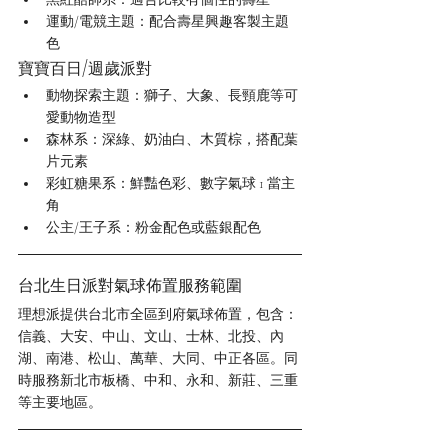
運動/電競主題：配合壽星興趣客製主題
色
寶寶百日/週歲派對
動物探索主題：獅子、大象、長頸鹿等可
愛動物造型
森林系：深綠、奶油白、木質棕，搭配葉
片元素
彩虹糖果系：鮮豔色彩、數字氣球 1 當主
角
公主/王子系：粉金配色或藍銀配色
台北生日派對氣球佈置服務範圍
理想派提供台北市全區到府氣球佈置，包含：
信義、大安、中山、文山、士林、北投、內
湖、南港、松山、萬華、大同、中正各區。同
時服務新北市板橋、中和、永和、新莊、三重
等主要地區。