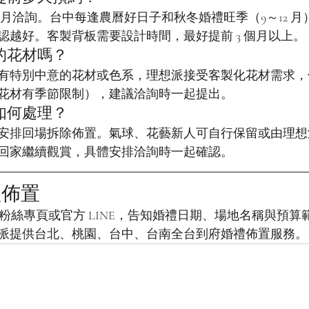
 個月洽詢。台中每逢農曆好日子和秋冬婚禮旺季（9～12 
認越好。客製背板需要設計時間，最好提前 3 個月以上。
的花材嗎？
有特別中意的花材或色系，理想派接受客製化花材需求，
花材有季節限制），建議洽詢時一起提出。
如何處理？
安排回場拆除佈置。氣球、花藝新人可自行保留或由理想
回家繼續觀賞，具體安排洽詢時一起確認。
禮佈置
ook 粉絲專頁或官方 LINE，告知婚禮日期、場地名稱與預
派提供台北、桃園、台中、台南全台到府婚禮佈置服務。