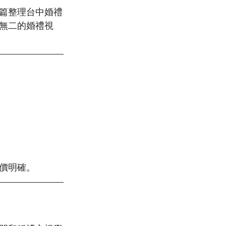
篇整理台中婚禮
無二的婚禮視
價明確。