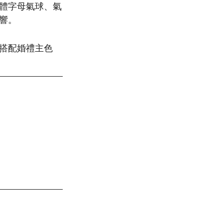
體字母氣球、氣
響。
搭配婚禮主色