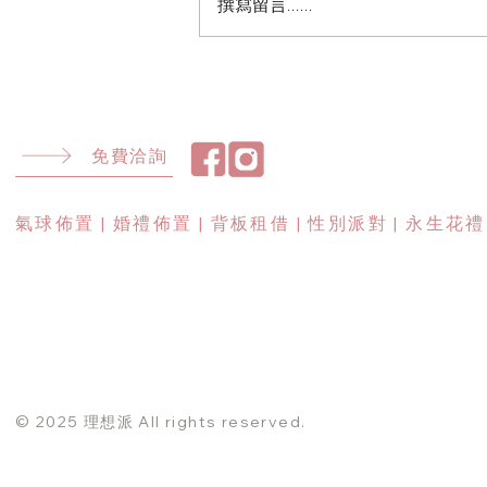
撰寫留言......
5,000–8,000 元，理想派提供台北
桃園到府佈置，氣球花束燈串全套
規劃，讓你的求婚一次成功。
免費洽詢
​氣球佈置 | 婚禮佈置 | 背板租借 | 性別派對 | 永生花禮
© 2025 理想派 All rights reserved.