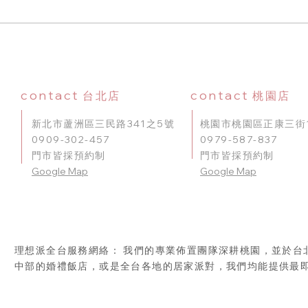
車廂
0975
高雄氣球佈置推薦｜生日、抓
周、求婚、開幕活動佈置完整
指南
contact
contact
台北店
桃園店
新北市蘆洲區三民路341之5號
桃園市桃園區正康三街1
0909-302-457
0979-587-837
門市皆採預約制
門市皆採預約制
​Google Map
Google Map
理想派全台服務網絡： 我們的專業佈置團隊深耕桃園，並於台
中部的婚禮飯店，或是全台各地的居家派對，我們均能提供最