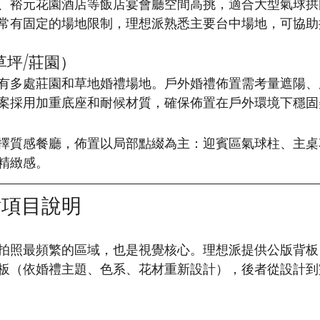
、裕元花園酒店等飯店宴會廳空間高挑，適合大型氣球拱
常有固定的場地限制，理想派熟悉主要台中場地，可協助
草坪/莊園）
有多處莊園和草地婚禮場地。戶外婚禮佈置需考量遮陽、
案採用加重底座和耐候材質，確保佈置在戶外環境下穩固
擇質感餐廳，佈置以局部點綴為主：迎賓區氣球柱、主桌
精緻感。
點項目說明
拍照最頻繁的區域，也是視覺核心。理想派提供公版背板
板（依婚禮主題、色系、花材重新設計），後者從設計到完