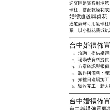
迎賓區是賓客到場第
球柱、搭配乾燥花或
婚禮通道與桌花
通道氣球可用氣球柱
系，以小型花藝或氣
台中婚禮佈
洽詢：提供婚禮
場勘或資料提供
方案確認與報價
製作與備料：理
婚禮日進場施工
驗收完工：新人
台中婚禮佈
台中婚禮佈置要