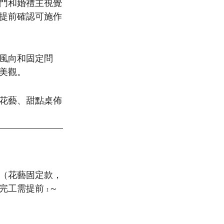
門和婚禮主視覺
提前確認可施作
風向和固定問
美觀。
花藝、甜點桌佈
（花藝固定款，
工需提前 1～