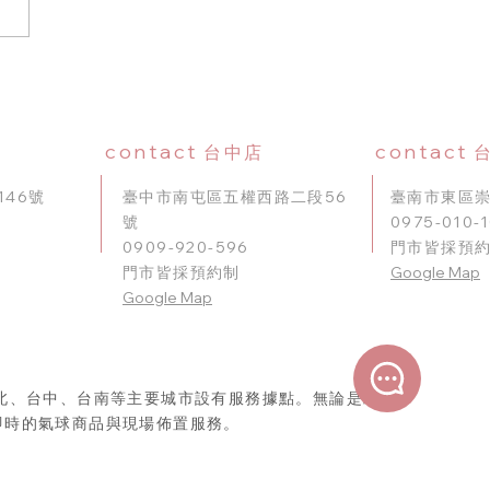
驚喜特別攻略，理想派台南店
-010-102 全程保密規劃。
contact
contact
台中店
46號
臺中市南屯區五權西路二段56
臺南市東區崇
號
0975-010-
0909-920-596
門市皆採預
門市皆採預約制
Google Map
​Google Map
北、台中、台南等主要城市設有服務據點。無論是北部、
即時的氣球商品與現場佈置服務。