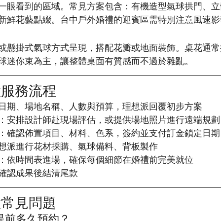
一眼看到的區域。常見方案包含：有機造型氣球拱門、立
新鮮花藝點綴。台中戶外婚禮的迎賓區需特別注意風速影
或懸掛式氣球方式呈現，搭配花瓣或地面裝飾。桌花通常
球迷你束為主，讓整體桌面有質感而不過於雜亂。
置服務流程
日期、場地名稱、人數與預算，理想派回覆初步方案
：安排設計師赴現場評估，或提供場地照片進行遠端規劃
：確認佈置項目、材料、色系，簽約並支付訂金鎖定日期
想派進行花材採購、氣球備料、背板製作
：依時間表進場，確保每個細節在婚禮前完美就位
確認成果後結清尾款
置常見問題
提前多久預約？