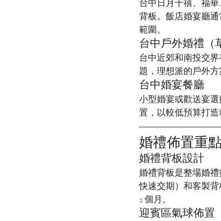
台中日月千禧、福華
背板。飯店婚宴廳通
範圍。
台中戶外婚禮（
台中近郊和南投交界
題，理想派的戶外方
台中婚宴餐廳
小型婚宴或歡送宴選
置，以較低預算打造
婚禮佈置重
婚禮背板設計
婚禮背板是整場婚禮
快速交期）和客製背
2 個月。
迎賓區氣球佈置